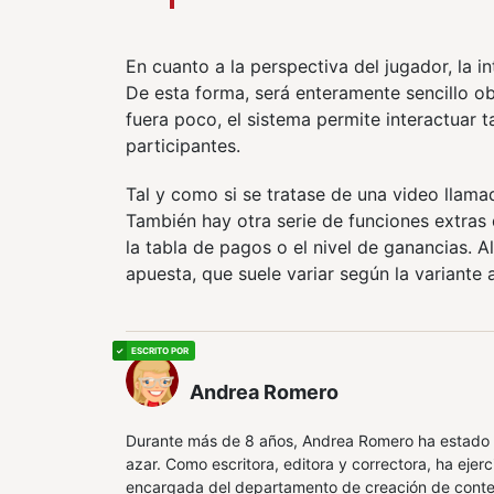
En cuanto a la perspectiva del jugador, la i
De esta forma, será enteramente sencillo ob
fuera poco, el sistema permite interactuar 
participantes.
Tal y como si se tratase de una video llamad
También hay otra serie de funciones extras
la tabla de pagos o el nivel de ganancias. 
apuesta, que suele variar según la variante 
Andrea Romero
Durante más de 8 años, Andrea Romero ha estado s
azar. Como escritora, editora y correctora, ha ejerc
encargada del departamento de creación de conte