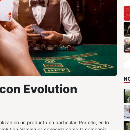
N
 con Evolution
zan en un producto en particular. Por ello, en lo
, Evolution Gaming es conocida como la compañía