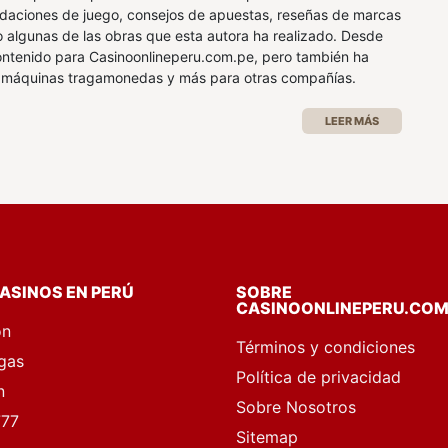
endaciones de juego, consejos de apuestas, reseñas de marcas
o algunas de las obras que esta autora ha realizado. Desde
contenido para Casinoonlineperu.com.pe, pero también ha
de máquinas tragamonedas y más para otras compañías.
LEER MÁS
ASINOS EN PERÚ
SOBRE
CASINOONLINEPERU.CO
on
Términos y condiciones
gas
Política de privacidad
n
Sobre Nosotros
777
Sitemap