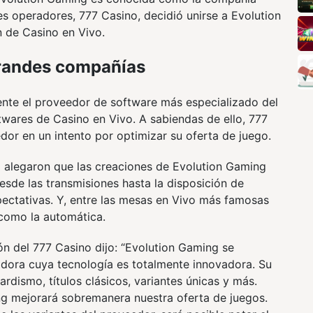
s operadores, 777 Casino, decidió unirse a Evolution
n de Casino en Vivo.
grandes compañías
nte el proveedor de software más especializado del
twares de Casino en Vivo. A sabiendas de ello, 777
edor en un intento por optimizar su oferta de juego.
 alegaron que las creaciones de Evolution Gaming
esde las transmisiones hasta la disposición de
pectativas. Y, entre las mesas en Vivo más famosas
 como la automática.
ón del 777 Casino dijo: “Evolution Gaming se
adora cuya tecnología es totalmente innovadora. Su
rdismo, títulos clásicos, variantes únicas y más.
g mejorará sobremanera nuestra oferta de juegos.