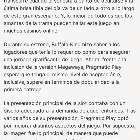
transcurre cuando el sol está a punto de ocultarse y la
última brisa tibia del día va de un lado a otro a lo largo
de este gran escenario. Y, lo mejor de todo es que los
amantes de la trama pueden hallar este juego en
muchos casinos online.
Durante su estreno, Buffalo King hizo saber a los
jugadores que tenía lo requerido como para asegurar
una jornada gratificante de juego. Ahora, frente a la
inclusión de la versión Megaways, Pragmatic Play
espera que tenga el mismo nivel de aceptación e,
inclusive, supere en términos de popularidad a la
primera entrega.
La presentación principal de la slot contaba con un
diseño adecuado a la demanda de aquel entonces. Tras
varios años de su presentación, Pragmatic Play optó
por mejorar distintos aspectos del juego. Por supuesto,
la imagen fue lo principal, de manera que puede