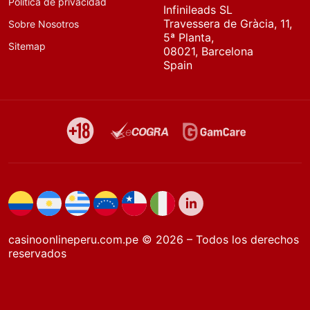
Política de privacidad
Infinileads SL
Travessera de Gràcia, 11,
Sobre Nosotros
5ª Planta,
Sitemap
08021, Barcelona
Spain
casinoonlineperu.com.pe © 2026 – Todos los derechos
reservados