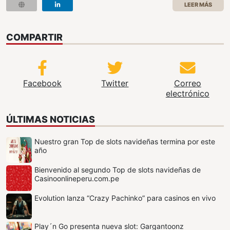
LEER MÁS
COMPARTIR
Facebook
Twitter
Correo
electrónico
ÚLTIMAS NOTICIAS
Nuestro gran Top de slots navideñas termina por este
año
Bienvenido al segundo Top de slots navideñas de
Casinoonlineperu.com.pe
Evolution lanza “Crazy Pachinko” para casinos en vivo
Play´n Go presenta nueva slot: Gargantoonz