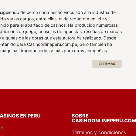
iguiendo de cerca cada hecho vinculado a la industria de
ido varios cargos, entre ellos, el de redactora en jefe y
nido para el apartado de casinos. Ha producido numerosas
endaciones de juego, consejos de apuestas, reseñas de marcas
o algunas de las obras que esta autora ha realizado. Desde
contenido para Casinoonlineperu.com.pe, pero también ha
de máquinas tragamonedas y más para otras compañías.
LEER MÁS
ASINOS EN PERÚ
SOBRE
CASINOONLINEPERU.CO
on
Términos y condiciones