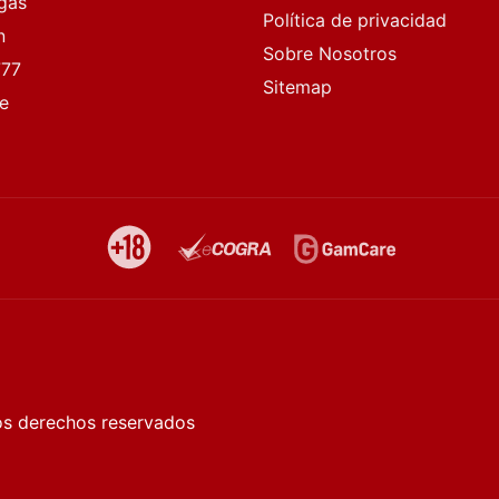
gas
Política de privacidad
n
Sobre Nosotros
777
Sitemap
e
os derechos reservados