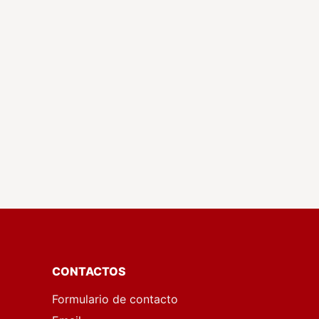
CONTACTOS
M
Formulario de contacto