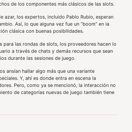
chos de los componentes más clásicos de las slots.
e azar, los expertos, incluido Pablo Rubio, esperan
ambio. Así, lo que alguna vez fue un “boom” en la
ión clásica con buenas posibilidades.
s para las rondas de slots, los proveedores hacen lo
suario a través de chats y demás recursos que sean
rios durante las sesiones de juego.
ios ansían hallar algo más que una variante
ciales. Y, ahí es donde entra en escena la
dores. Pero, como ya se mencionó, la interacción no
amiento de categorías nuevas de juego también tiene