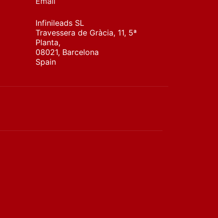
Email
Infinileads SL
Travessera de Gràcia, 11, 5ª
Planta,
08021, Barcelona
Spain