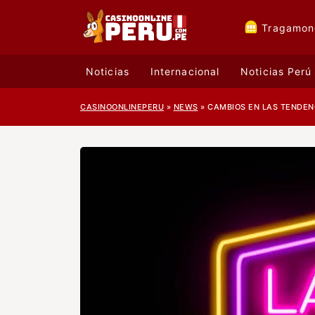
Tragamon
Noticias
Internacional
Noticias Perú
CASINOONLINEPERU
»
NEWS
»
CAMBIOS EN LAS TENDEN