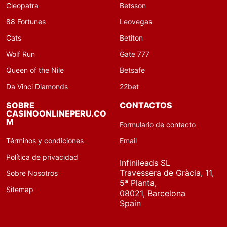
Cleopatra
Betsson
88 Fortunes
Leovegas
Cats
Betiton
Wolf Run
Gate 777
Queen of the Nile
Betsafe
Da Vinci Diamonds
22bet
SOBRE
CONTACTOS
CASINOONLINEPERU.CO
M
Formulario de contacto
Términos y condiciones
Email
Política de privacidad
Infinileads SL
Travessera de Gràcia, 11,
Sobre Nosotros
5ª Planta,
Sitemap
08021, Barcelona
Spain