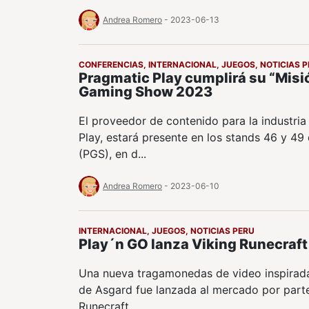
Andrea Romero
- 2023-06-13
CONFERENCIAS
,
INTERNACIONAL
,
JUEGOS
,
NOTICIAS 
Pragmatic Play cumplirá su “Misi
Gaming Show 2023
El proveedor de contenido para la industri
Play, estará presente en los stands 46 y 4
(PGS), en d...
Andrea Romero
- 2023-06-10
INTERNACIONAL
,
JUEGOS
,
NOTICIAS PERU
Play´n GO lanza Viking Runecraf
Una nueva tragamonedas de video inspirada
de Asgard fue lanzada al mercado por parte
Runecraft...