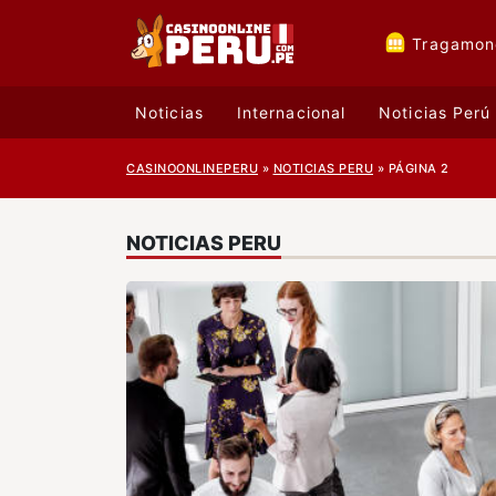
Tragamon
Noticias
Internacional
Noticias Perú
CASINOONLINEPERU
»
NOTICIAS PERU
»
PÁGINA 2
NOTICIAS PERU