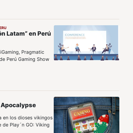
PERU
ón Latam” en Perú
a iGaming, Pragmatic
9 de Perú Gaming Show
t Apocalypse
 en los dioses vikingos
 de Play´n GO: Viking