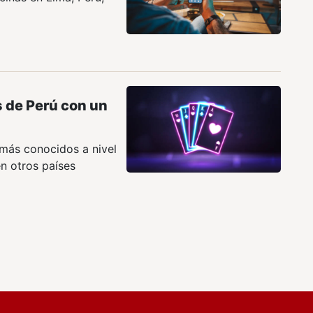
 de Perú con un
más conocidos a nivel
en otros países