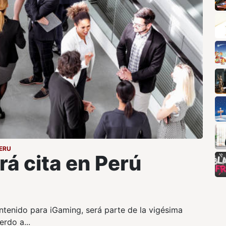
PERU
á cita en Perú
enido para iGaming, será parte de la vigésima
rdo a...