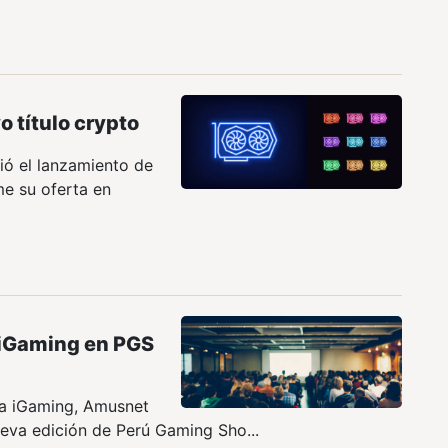
 título crypto
ió el lanzamiento de
me su oferta en
 iGaming en PGS
ra iGaming, Amusnet
nueva edición de Perú Gaming Sho...