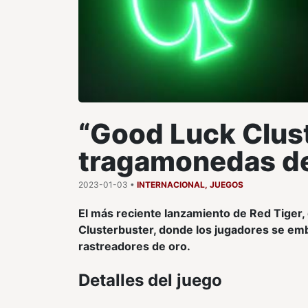
“Good Luck Clus
tragamonedas de
2023-01-03 •
INTERNACIONAL
,
JUEGOS
El más reciente lanzamiento de Red Tiger,
Clusterbuster, donde los jugadores se em
rastreadores de oro.
Detalles del juego