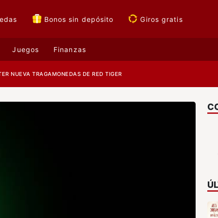
edas
Bonos sin depósito
Giros gratis
Juegos
Finanzas
TER NUEVA TRAGAMONEDAS DE RED TIGER
C
ÚL