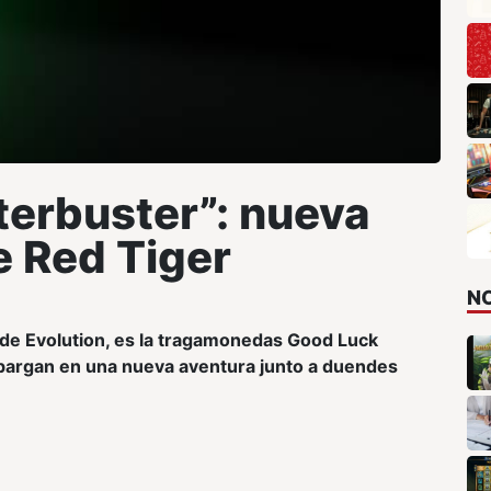
terbuster”: nueva
 Red Tiger
N
 de Evolution, es la tragamonedas Good Luck
bargan en una nueva aventura junto a duendes