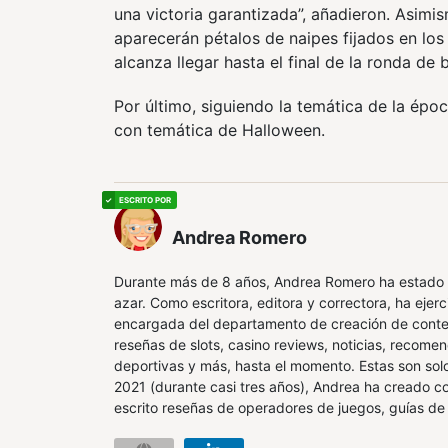
una victoria garantizada”, añadieron. Asimi
aparecerán pétalos de naipes fijados en lo
alcanza llegar hasta el final de la ronda de 
Por último, siguiendo la temática de la ép
con temática de Halloween.
Andrea Romero
Durante más de 8 años, Andrea Romero ha estado s
azar. Como escritora, editora y correctora, ha ejerc
encargada del departamento de creación de conte
reseñas de slots, casino reviews, noticias, recom
deportivas y más, hasta el momento. Estas son sol
2021 (durante casi tres años), Andrea ha creado 
escrito reseñas de operadores de juegos, guías 