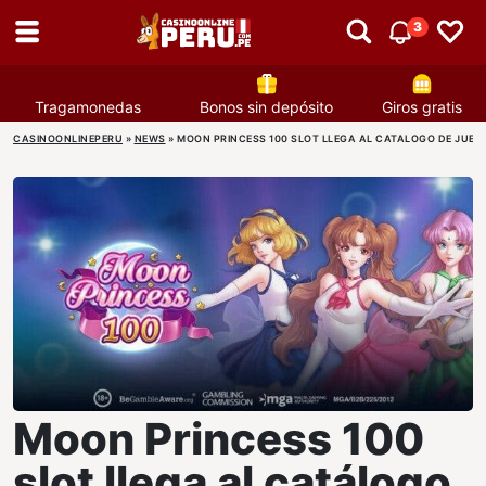
3
Tragamonedas
Bonos sin depósito
Giros gratis
CASINOONLINEPERU
»
NEWS
»
MOON PRINCESS 100 SLOT LLEGA AL CATALOGO DE JUEG
Moon Princess 100
slot llega al catálogo