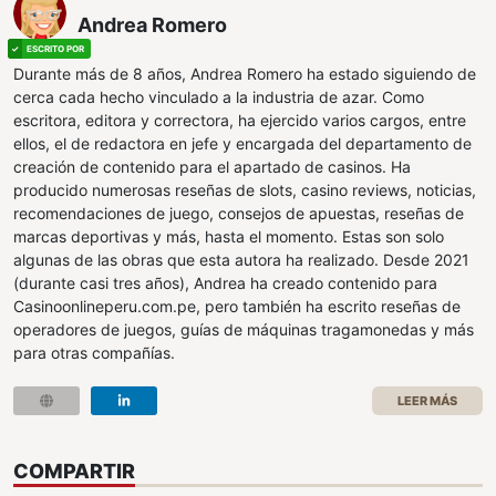
Andrea Romero
Durante más de 8 años, Andrea Romero ha estado siguiendo de
cerca cada hecho vinculado a la industria de azar. Como
escritora, editora y correctora, ha ejercido varios cargos, entre
ellos, el de redactora en jefe y encargada del departamento de
creación de contenido para el apartado de casinos. Ha
producido numerosas reseñas de slots, casino reviews, noticias,
recomendaciones de juego, consejos de apuestas, reseñas de
marcas deportivas y más, hasta el momento. Estas son solo
algunas de las obras que esta autora ha realizado. Desde 2021
(durante casi tres años), Andrea ha creado contenido para
Casinoonlineperu.com.pe, pero también ha escrito reseñas de
operadores de juegos, guías de máquinas tragamonedas y más
para otras compañías.
LEER MÁS
COMPARTIR