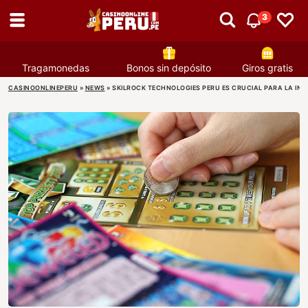
3
Tragamonedas
Bonos sin depósito
Giros gratis
CASINOONLINEPERU
»
NEWS
»
SKILROCK TECHNOLOGIES PERU ES CRUCIAL PARA LA IND