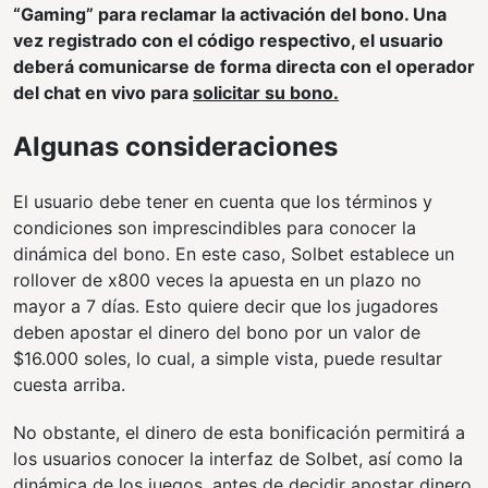
“Gaming” para reclamar la activación del bono. Una
vez registrado con el código respectivo, el usuario
deberá comunicarse de forma directa con el operador
del chat en vivo para
solicitar su bono.
Algunas consideraciones
El usuario debe tener en cuenta que los términos y
condiciones son imprescindibles para conocer la
dinámica del bono. En este caso, Solbet establece un
rollover de x800 veces la apuesta en un plazo no
mayor a 7 días. Esto quiere decir que los jugadores
deben apostar el dinero del bono por un valor de
$16.000 soles, lo cual, a simple vista, puede resultar
cuesta arriba.
No obstante, el dinero de esta bonificación permitirá a
los usuarios conocer la interfaz de Solbet, así como la
dinámica de los juegos, antes de decidir apostar dinero