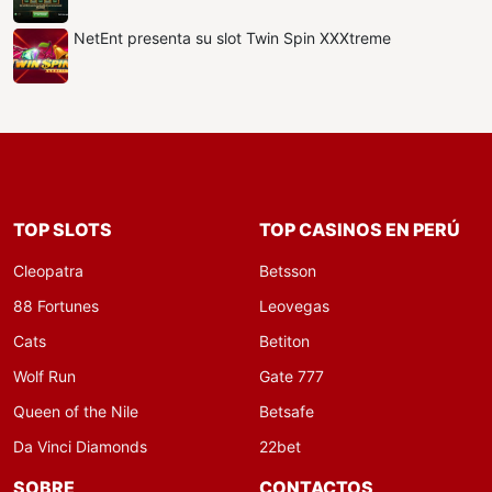
NetEnt presenta su slot Twin Spin XXXtreme
TOP SLOTS
TOP CASINOS EN PERÚ
Cleopatra
Betsson
88 Fortunes
Leovegas
Cats
Betiton
Wolf Run
Gate 777
Queen of the Nile
Betsafe
Da Vinci Diamonds
22bet
SOBRE
CONTACTOS