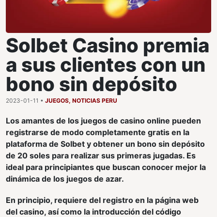
Solbet Casino premia
a sus clientes con un
bono sin depósito
2023-01-11 •
JUEGOS
,
NOTICIAS PERU
Los amantes de los juegos de casino online pueden
registrarse de modo completamente gratis en la
plataforma de Solbet y obtener un bono sin depósito
de 20 soles para realizar sus primeras jugadas. Es
ideal para principiantes que buscan conocer mejor la
dinámica de los juegos de azar.
En principio, requiere del registro en la página web
del casino, así como la introducción del código