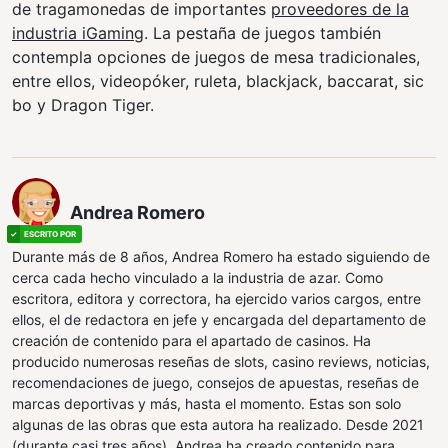
de tragamonedas de importantes
proveedores de la
industria iGaming
. La pestaña de juegos también
contempla opciones de juegos de mesa tradicionales,
entre ellos, videopóker, ruleta, blackjack, baccarat, sic
bo y Dragon Tiger.
Andrea Romero
Durante más de 8 años, Andrea Romero ha estado siguiendo de
cerca cada hecho vinculado a la industria de azar. Como
escritora, editora y correctora, ha ejercido varios cargos, entre
ellos, el de redactora en jefe y encargada del departamento de
creación de contenido para el apartado de casinos. Ha
producido numerosas reseñas de slots, casino reviews, noticias,
recomendaciones de juego, consejos de apuestas, reseñas de
marcas deportivas y más, hasta el momento. Estas son solo
algunas de las obras que esta autora ha realizado. Desde 2021
(durante casi tres años), Andrea ha creado contenido para