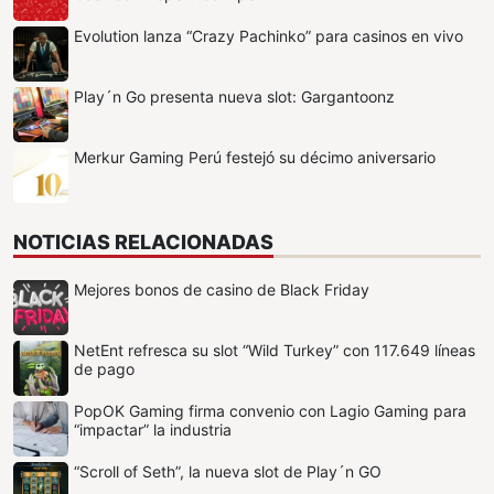
Evolution lanza “Crazy Pachinko” para casinos en vivo
Play´n Go presenta nueva slot: Gargantoonz
Merkur Gaming Perú festejó su décimo aniversario
NOTICIAS RELACIONADAS
Mejores bonos de casino de Black Friday
NetEnt refresca su slot “Wild Turkey” con 117.649 líneas
de pago
PopOK Gaming firma convenio con Lagio Gaming para
“impactar” la industria
“Scroll of Seth”, la nueva slot de Play´n GO