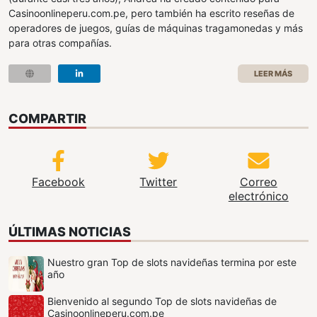
Casinoonlineperu.com.pe, pero también ha escrito reseñas de
operadores de juegos, guías de máquinas tragamonedas y más
para otras compañías.
LEER MÁS
COMPARTIR
Facebook
Twitter
Correo
electrónico
ÚLTIMAS NOTICIAS
Nuestro gran Top de slots navideñas termina por este
año
Bienvenido al segundo Top de slots navideñas de
Casinoonlineperu.com.pe