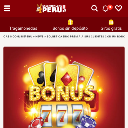
3
Tragamonedas
Bonos sin depósito
Giros gratis
CASINOONLINEPERU
»
NEWS
»
SOLBET CASINO PREMIA A SUS CLIENTES CON UN BONO S