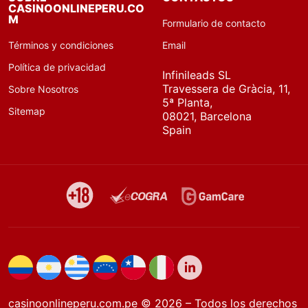
CASINOONLINEPERU.CO
M
Formulario de contacto
Términos y condiciones
Email
Política de privacidad
Infinileads SL
Travessera de Gràcia, 11,
Sobre Nosotros
5ª Planta,
Sitemap
08021, Barcelona
Spain
casinoonlineperu.com.pe © 2026 – Todos los derechos