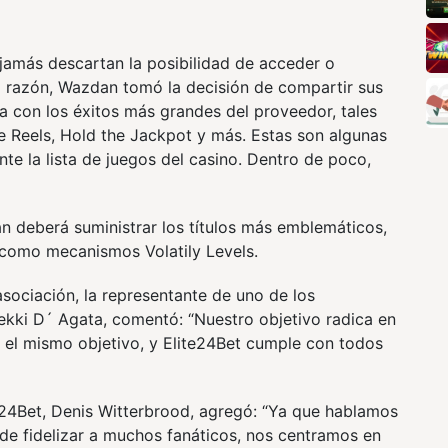
jamás descartan la posibilidad de acceder o
ta razón, Wazdan tomó la decisión de compartir sus
a con los éxitos más grandes del proveedor, tales
e Reels, Hold the Jackpot y más. Estas son algunas
e la lista de juegos del casino. Dentro de poco,
n deberá suministrar los títulos más emblemáticos,
s como mecanismos Volatily Levels.
asociación, la representante de uno de los
kki D´ Agata, comentó: “Nuestro objetivo radica en
el mismo objetivo, y Elite24Bet cumple con todos
te24Bet, Denis Witterbrood, agregó: “Ya que hablamos
 de fidelizar a muchos fanáticos, nos centramos en