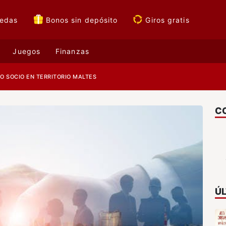
edas
Bonos sin depósito
Giros gratis
Juegos
Finanzas
 SOCIO EN TERRITORIO MALTES
C
ÚL