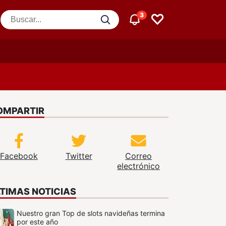
3
OMPARTIR
Facebook
Twitter
Correo
electrónico
TIMAS NOTICIAS
Nuestro gran Top de slots navideñas termina
por este año