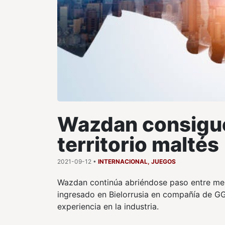
Wazdan consigue
territorio maltés
2021-09-12 •
INTERNACIONAL
,
JUEGOS
Wazdan continúa abriéndose paso entre mer
ingresado en Bielorrusia en compañía de G
experiencia en la industria.