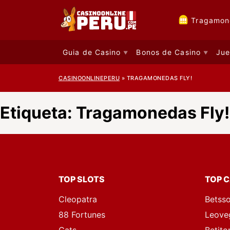
Tragamon
Guia de Casino
Bonos de Casino
Jue
▼
▼
CASINOONLINEPERU
»
TRAGAMONEDAS FLY!
Etiqueta:
Tragamonedas Fly!
TOP SLOTS
TOP C
Cleopatra
Betss
88 Fortunes
Leove
Cats
Betito