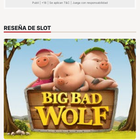
Publi | +18 | Se aplican T&C | Juega con responsabilidad
RESEÑA DE SLOT