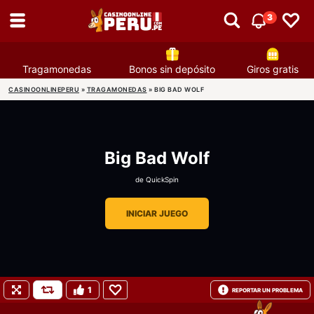
3
Tragamonedas
Bonos sin depósito
Giros gratis
CASINOONLINEPERU
»
TRAGAMONEDAS
»
BIG BAD WOLF
Big Bad Wolf
de
QuickSpin
INICIAR JUEGO
1
REPORTAR UN PROBLEMA