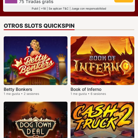
75 Tiradas gratis
Publi | +18 | Se aplican T&C | Juega con responsabilidad
OTROS SLOTS QUICKSPIN
Betty Bonkers
Book of Inferno
1 me gusta • 2 sesiones
1 me gusta • 6 sesiones