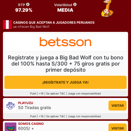
RTP
Volatilidad
97.29%
MEDIA
CASINOS QUE ACEPTAN A JUGADORES PERUANOS
ue ofrecen Big Bad Wolf:
Regístrate y juega a Big Bad Wolf con tu bono
del 100% hasta S/300 + 75 giros gratis por
primer depósito
¡REGÍSTRATE Y JUEGA YA!
Publi | +18 | Se aplican T&C | Juega con responsabilidad
PLAYUZU
VISITAR
50 Tiradas gratis
Publi | +18 | Se aplican T&C | Juega con responsabilidad
SOMOS CASINO
600S/ +
VISITAR