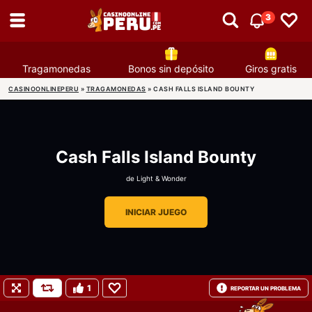
3
Tragamonedas
Bonos sin depósito
Giros gratis
CASINOONLINEPERU
»
TRAGAMONEDAS
»
CASH FALLS ISLAND BOUNTY
Cash Falls Island Bounty
de
Light & Wonder
INICIAR JUEGO
1
REPORTAR UN PROBLEMA