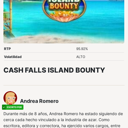
RTP
95.92%
Volatilidad
ALTO
CASH FALLS ISLAND BOUNTY
Andrea Romero
Durante más de 8 años, Andrea Romero ha estado siguiendo de
cerca cada hecho vinculado a la industria de azar. Como
escritora, editora y correctora, ha ejercido varios cargos, entre