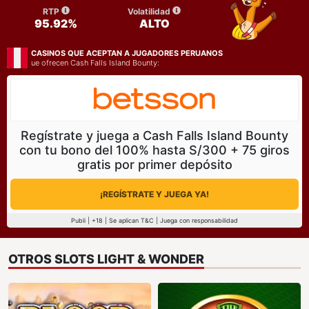
RTP
Volatilidad
95.92%
ALTO
CASINOS QUE ACEPTAN A JUGADORES PERUANOS
ue ofrecen Cash Falls Island Bounty:
Regístrate y juega a Cash Falls Island Bounty
con tu bono del 100% hasta S/300 + 75 giros
gratis por primer depósito
¡REGÍSTRATE Y JUEGA YA!
Publi | +18 | Se aplican T&C | Juega con responsabilidad
OTROS SLOTS LIGHT & WONDER