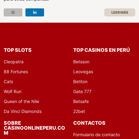
LEER MÁS
TOP SLOTS
TOP CASINOS EN PERÚ
Cleopatra
Betsson
88 Fortunes
Leovegas
Cats
Betiton
Wolf Run
Gate 777
Queen of the Nile
Betsafe
Da Vinci Diamonds
22bet
SOBRE
CONTACTOS
CASINOONLINEPERU.CO
M
Formulario de contacto