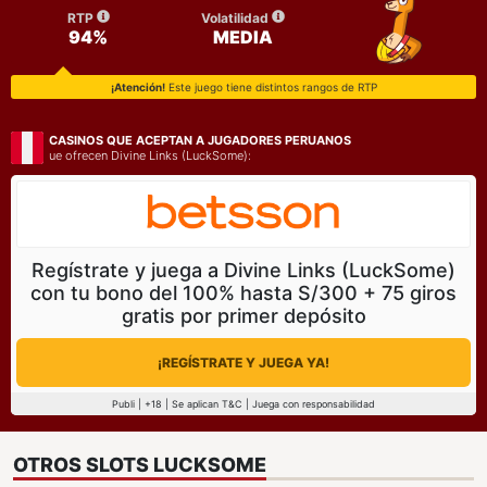
RTP
Volatilidad
94%
MEDIA
¡Atención!
Este juego tiene distintos rangos de RTP
CASINOS QUE ACEPTAN A JUGADORES PERUANOS
ue ofrecen Divine Links (LuckSome):
Regístrate y juega a Divine Links (LuckSome)
con tu bono del 100% hasta S/300 + 75 giros
gratis por primer depósito
¡REGÍSTRATE Y JUEGA YA!
Publi | +18 | Se aplican T&C | Juega con responsabilidad
OTROS SLOTS LUCKSOME