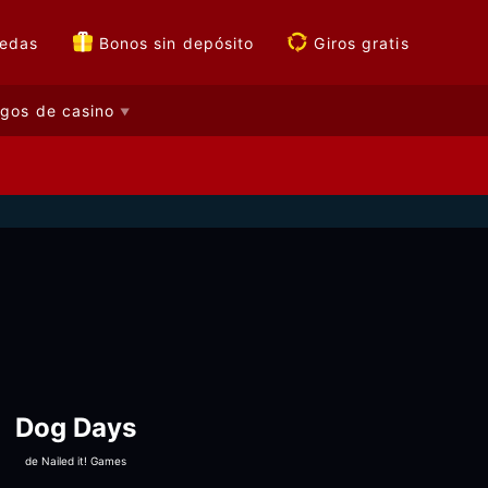
edas
Bonos sin depósito
Giros gratis
gos de casino
▼
Dog Days
de
Nailed it! Games