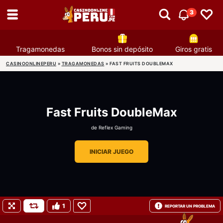
3
Tragamonedas
Bonos sin depósito
Giros gratis
CASINOONLINEPERU
»
TRAGAMONEDAS
»
FAST FRUITS DOUBLEMAX
Fast Fruits DoubleMax
de
Reflex Gaming
INICIAR JUEGO
1
REPORTAR UN PROBLEMA