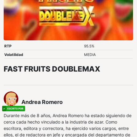
RTP
95.5%
Volatilidad
MEDIA
FAST FRUITS DOUBLEMAX
Andrea Romero
Durante más de 8 años, Andrea Romero ha estado siguiendo de
cerca cada hecho vinculado a la industria de azar. Como
escritora, editora y correctora, ha ejercido varios cargos, entre
ellos, el de redactora en jefe y encargada del departamento de