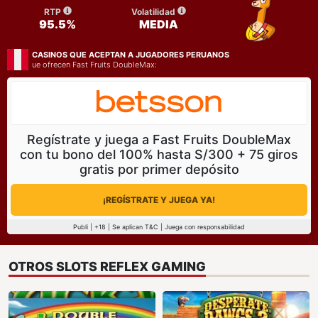
RTP
Volatilidad
95.5%
MEDIA
CASINOS QUE ACEPTAN A JUGADORES PERUANOS
ue ofrecen Fast Fruits DoubleMax:
Regístrate y juega a Fast Fruits DoubleMax
con tu bono del 100% hasta S/300 + 75 giros
gratis por primer depósito
¡REGÍSTRATE Y JUEGA YA!
Publi | +18 | Se aplican T&C | Juega con responsabilidad
OTROS SLOTS REFLEX GAMING