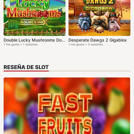
Double Lucky Mushrooms DoubleMax
Desperate Dawgs 2 Gigablox
1 me gusta • 1 sesiones
1 me gusta • 3 sesiones
RESEÑA DE SLOT