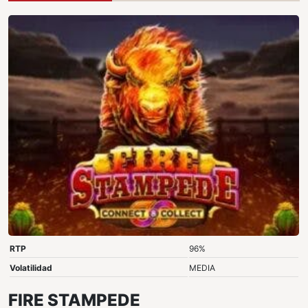
RTP
96%
Volatilidad
MEDIA
FIRE STAMPEDE