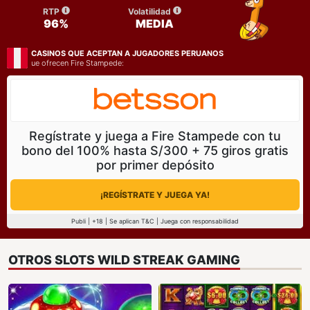
RTP
Volatilidad
96%
MEDIA
CASINOS QUE ACEPTAN A JUGADORES PERUANOS
ue ofrecen Fire Stampede:
Regístrate y juega a Fire Stampede con tu
bono del 100% hasta S/300 + 75 giros gratis
por primer depósito
¡REGÍSTRATE Y JUEGA YA!
Publi | +18 | Se aplican T&C | Juega con responsabilidad
OTROS SLOTS WILD STREAK GAMING