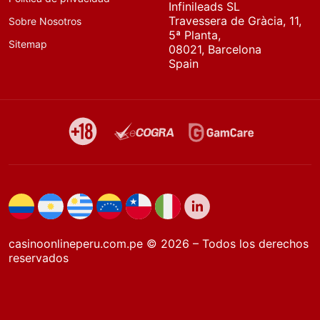
Infinileads SL
Travessera de Gràcia, 11,
Sobre Nosotros
5ª Planta,
Sitemap
08021, Barcelona
Spain
casinoonlineperu.com.pe © 2026 – Todos los derechos
reservados