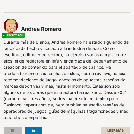
Andrea Romero
Durante más de 8 años, Andrea Romero ha estado siguiendo de
cerca cada hecho vinculado a la industria de azar. Como
escritora, editora y correctora, ha ejercido varios cargos, entre
ellos, el de redactora en jefe y encargada del departamento de
creación de contenido para el apartado de casinos. Ha
producido numerosas reseñas de slots, casino reviews, noticias,
recomendaciones de juego, consejos de apuestas, reseñas de
marcas deportivas y más, hasta el momento. Estas son solo
algunas de las obras que esta autora ha realizado. Desde 2021
(durante casi tres años), Andrea ha creado contenido para
Casinoonlineperu.com.pe, pero también ha escrito reseñas de
operadores de juegos, guías de máquinas tragamonedas y más
para otras compañías.
LEER MÁS