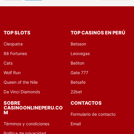
TOP SLOTS
TOP CASINOS EN PERÚ
Cleopatra
Betsson
88 Fortunes
Leovegas
Cats
Betiton
Wolf Run
Gate 777
Queen of the Nile
Betsafe
Da Vinci Diamonds
22bet
SOBRE
CONTACTOS
CASINOONLINEPERU.CO
M
Formulario de contacto
Términos y condiciones
Email
Política de privacidad