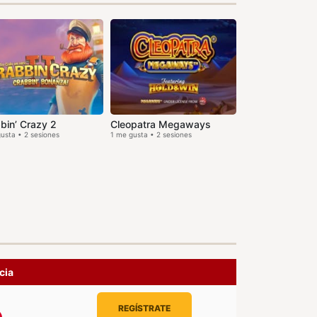
bin’ Crazy 2
Cleopatra Megaways
usta • 2 sesiones
1 me gusta • 2 sesiones
cia
REGÍSTRATE