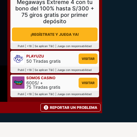
Megaways Extreme 4 con tu
bono del 100% hasta S/300 +
75 giros gratis por primer
depósito
¡REGÍSTRATE Y JUEGA YA!
Publi | +18 | Se aplican T&C | Juega con responsabilidad
PLAYUZU
VISITAR
50 Tiradas gratis
Publi | +18 | Se aplican T&C | Juega con responsabilidad
SOMOS CASINO
600S/ +
VISITAR
75 Tiradas gratis
Publi | +18 | Se aplican T&C | Juega con responsabilidad
REPORTAR UN PROBLEMA