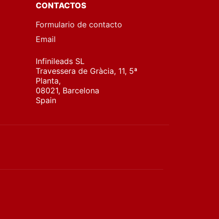
CONTACTOS
M
Formulario de contacto
Email
Infinileads SL
Travessera de Gràcia, 11, 5ª
Planta,
08021, Barcelona
Spain