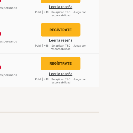
Leer la reseña
es peruanos
Publi | +18 | Se aplican T&C | Juega con
responsabilidad
REGÍSTRATE
Leer la reseña
es peruanos
Publi | +18 | Se aplican T&C | Juega con
responsabilidad
REGÍSTRATE
Leer la reseña
es peruanos
Publi | +18 | Se aplican T&C | Juega con
responsabilidad