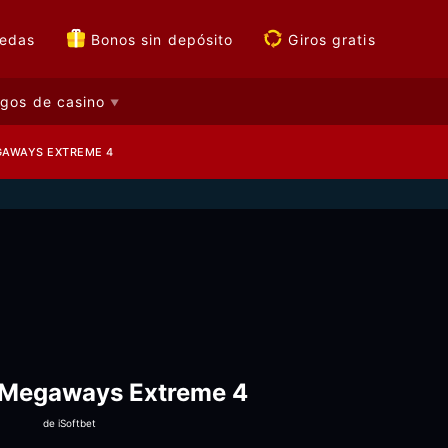
edas
Bonos sin depósito
Giros gratis
gos de casino
▼
GAWAYS EXTREME 4
 Megaways Extreme 4
de
iSoftbet