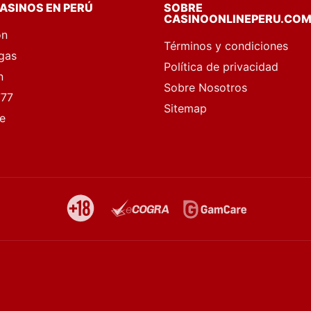
ASINOS EN PERÚ
SOBRE
CASINOONLINEPERU.CO
on
Términos y condiciones
gas
Política de privacidad
n
Sobre Nosotros
777
Sitemap
e