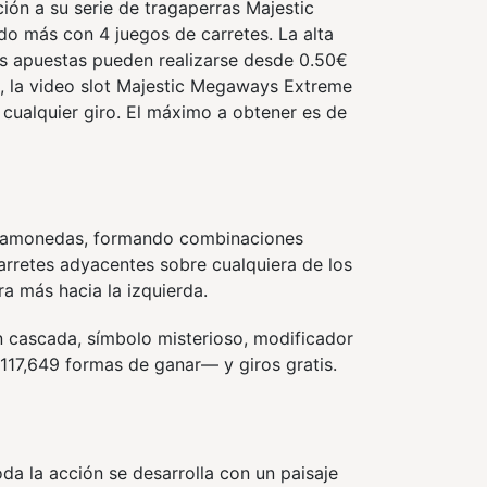
ición a su serie de tragaperras Majestic
o más con 4 juegos de carretes. La alta
Las apuestas pueden realizarse desde 0.50€
, la video slot Majestic Megaways Extreme
 cualquier giro. El máximo a obtener es de
ragamonedas, formando combinaciones
arretes adyacentes sobre cualquiera de los
a más hacia la izquierda.
 cascada, símbolo misterioso, modificador
17,649 formas de ganar— y giros gratis.
da la acción se desarrolla con un paisaje