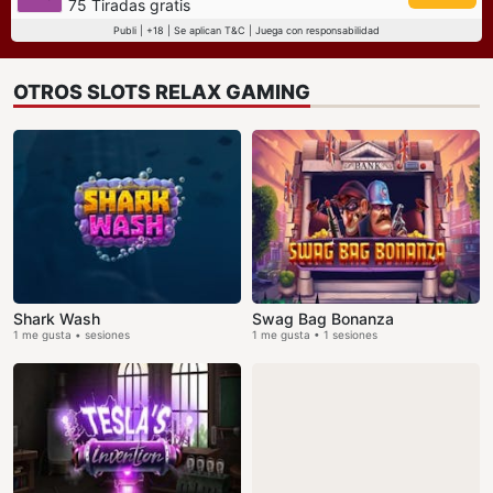
75 Tiradas gratis
Publi | +18 | Se aplican T&C | Juega con responsabilidad
OTROS SLOTS RELAX GAMING
Shark Wash
Swag Bag Bonanza
1 me gusta • sesiones
1 me gusta • 1 sesiones