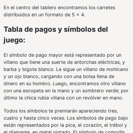
En el centro del tablero encontramos los carretes
distribuidos en un formato de 5 x 4.
Tabla de pagos y símbolos del
juego:
El símbolo de pago mayor está representado por un
villano que tiene una suerte de antorchas eléctricas, y
barba y bigote blanco. Le sigue un villano de mohicano
y un ojo blanco, cargando con una bolsa llena de
dinero en su hombro. Luego, encontramos otro villano
con una escopeta en la mano y un sombrero verde; por
último la chica rubia villana con un revólver en mano.
Todos los símbolos te premiarán apareciendo tres,
cuatro y hasta cinco veces. Los símbolos de pago bajo
están representados por la pica, el corazón, el trébol y
el diamante, en metal pintado. El símbolo de comodín