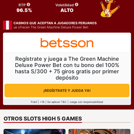
RTP
Volatilidad
96.5%
ALTO
CASINOS QUE ACEPTAN A JUGADORES PERUANOS
ue ofrecen The Green Machine Deluxe Power Bet:
Regístrate y juega a The Green Machine
Deluxe Power Bet con tu bono del 100%
hasta S/300 + 75 giros gratis por primer
depósito
¡REGÍSTRATE Y JUEGA YA!
Publi | +18 | Se aplican T&C | Juega con responsabilidad
OTROS SLOTS HIGH 5 GAMES