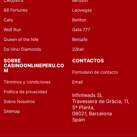
Cleopatra
Betsson
88 Fortunes
Leovegas
Cats
Betiton
Wolf Run
Gate 777
Queen of the Nile
Betsafe
Da Vinci Diamonds
22bet
SOBRE
CONTACTOS
CASINOONLINEPERU.CO
M
Formulario de contacto
Términos y condiciones
Email
Política de privacidad
Infinileads SL
Travessera de Gràcia, 11,
Sobre Nosotros
5ª Planta,
Sitemap
08021, Barcelona
Spain