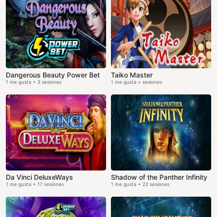
Dangerous Beauty Power Bet
Taiko Master
1 me gusta • 3 sesiones
1 me gusta • sesiones
Da Vinci DeluxeWays
Shadow of the Panther Infinity
1 me gusta • 17 sesiones
1 me gusta • 22 sesiones