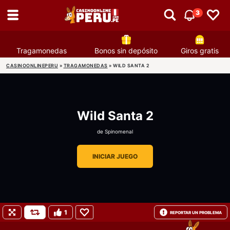
3
Tragamonedas
Bonos sin depósito
Giros gratis
CASINOONLINEPERU
»
TRAGAMONEDAS
»
WILD SANTA 2
Wild Santa 2
de
Spinomenal
INICIAR JUEGO
1
REPORTAR UN PROBLEMA