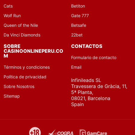
Cats
Betiton
Wolf Run
Gate 777
Queen of the Nile
Betsafe
Da Vinci Diamonds
22bet
SOBRE
CONTACTOS
CASINOONLINEPERU.CO
M
Formulario de contacto
Términos y condiciones
Email
Política de privacidad
Infinileads SL
Travessera de Gràcia, 11,
Sobre Nosotros
5ª Planta,
Sitemap
08021, Barcelona
Spain