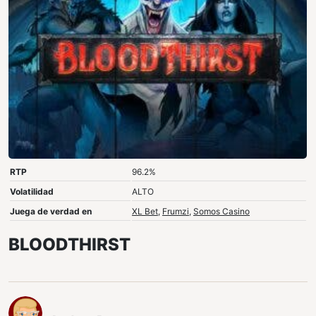
RTP
96.2%
Volatilidad
ALTO
Juega de verdad en
XL Bet
,
Frumzi
,
Somos Casino
BLOODTHIRST