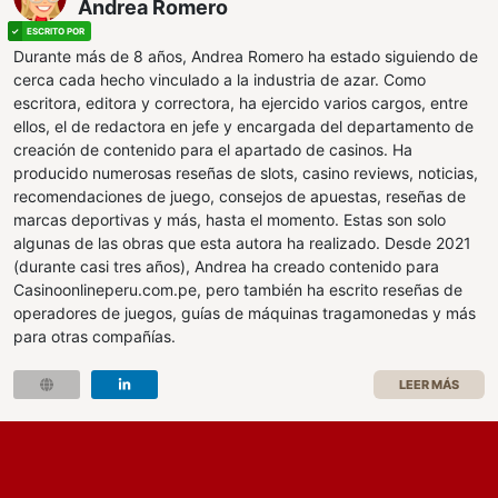
Andrea Romero
Durante más de 8 años, Andrea Romero ha estado siguiendo de
cerca cada hecho vinculado a la industria de azar. Como
escritora, editora y correctora, ha ejercido varios cargos, entre
ellos, el de redactora en jefe y encargada del departamento de
creación de contenido para el apartado de casinos. Ha
producido numerosas reseñas de slots, casino reviews, noticias,
recomendaciones de juego, consejos de apuestas, reseñas de
marcas deportivas y más, hasta el momento. Estas son solo
algunas de las obras que esta autora ha realizado. Desde 2021
(durante casi tres años), Andrea ha creado contenido para
Casinoonlineperu.com.pe, pero también ha escrito reseñas de
operadores de juegos, guías de máquinas tragamonedas y más
para otras compañías.
LEER MÁS