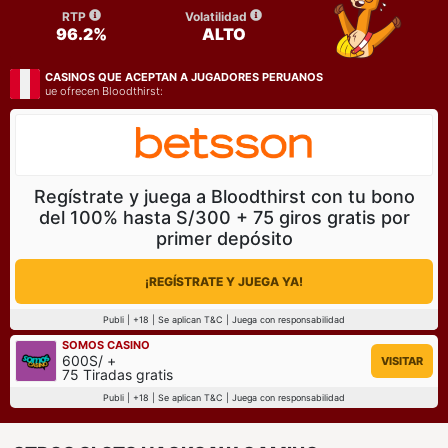
RTP
Volatilidad
96.2%
ALTO
CASINOS QUE ACEPTAN A JUGADORES PERUANOS
ue ofrecen Bloodthirst:
Regístrate y juega a Bloodthirst con tu bono
del 100% hasta S/300 + 75 giros gratis por
primer depósito
¡REGÍSTRATE Y JUEGA YA!
Publi | +18 | Se aplican T&C | Juega con responsabilidad
SOMOS CASINO
600S/ +
VISITAR
75 Tiradas gratis
Publi | +18 | Se aplican T&C | Juega con responsabilidad