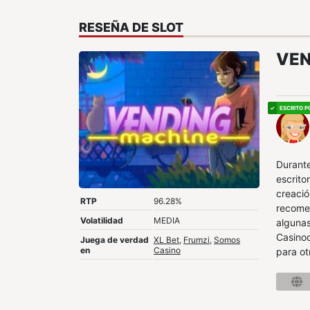
RESEÑA DE SLOT
VEN
Durante
escrito
creació
RTP
96.28%
recomen
Volatilidad
MEDIA
algunas
Casinoo
Juega de verdad
XL Bet
,
Frumzi
,
Somos
en
Casino
para ot