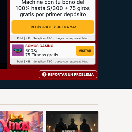
Machine con tu bono del
100% hasta S/300 + 75 giros
gratis por primer depósito
¡REGÍSTRATE Y JUEGA YA!
Publi | +18 | Se aplican T&C | Juega con responsabilidad
SOMOS CASINO
600S/ +
VISITAR
75 Tiradas gratis
Publi | +18 | Se aplican T&C | Juega con responsabilidad
REPORTAR UN PROBLEMA