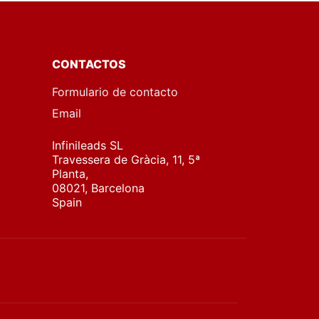
CONTACTOS
M
Formulario de contacto
Email
Infinileads SL
Travessera de Gràcia, 11, 5ª
Planta,
08021, Barcelona
Spain