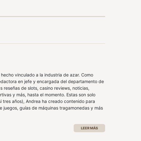
echo vinculado a la industria de azar. Como
de redactora en jefe y encargada del departamento de
reseñas de slots, casino reviews, noticias,
ivas y más, hasta el momento. Estas son solo
i tres años), Andrea ha creado contenido para
de juegos, guías de máquinas tragamonedas y más
LEER MÁS