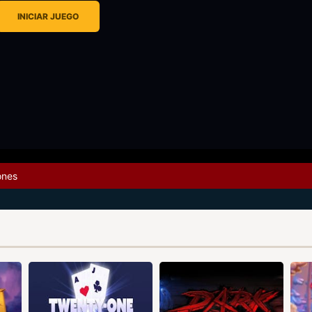
INICIAR JUEGO
ones